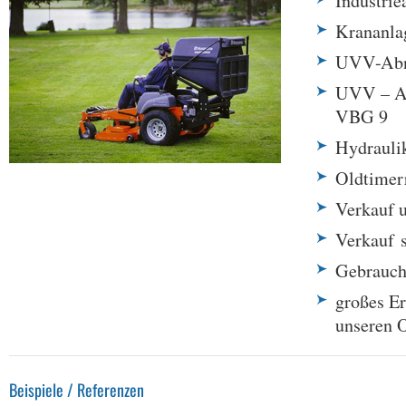
Industrie
Krananla
UVV-Abna
UVV – Ab
VBG 9
Hydrauli
Oldtimerr
Verkauf u
Verkauf 
Gebrauch
großes Er
unseren O
Beispiele / Referenzen