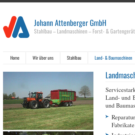
Johann Attenberger GmbH
Stahlbau – Landmaschinen – Forst- & Gartengerä
Home
Wir über uns
Stahlbau
Land- & Baumaschinen
Landmasch
Servicestar
Land- und 
und Baumas
Reparatu
Fabrikate