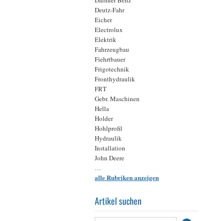
Daimler Benz
Deutz-Fahr
Eicher
Electrolux
Elektrik
Fahrzeugbau
Fiehrtbauer
Frigotechnik
Fronthydraulik
FRT
Gebr. Maschinen
Hella
Holder
Hohlprofil
Hydraulik
Installation
John Deere
K H D
…
alle Rubriken anzeigen
Kärcher
Keilriemen
Krone
Artikel suchen
Landmaschinen
Landsberg