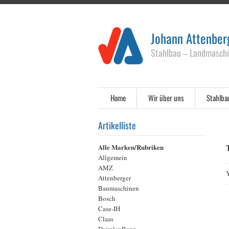
Johann Attenbe
Stahlbau – Landmaschi
Home
Wir über uns
Stahlba
Artikelliste
Alle Marken/Rubriken
Allgemein
AMZ
Y
Attenberger
Baumaschinen
Bosch
Case-IH
Claas