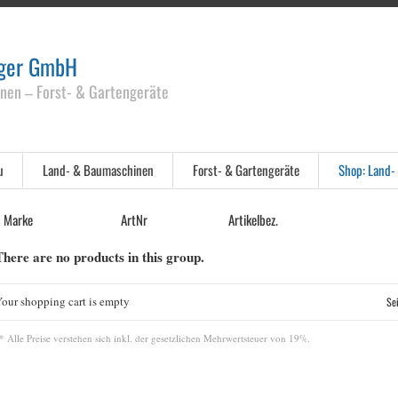
rger GmbH
nen – Forst- & Gartengeräte
u
Land- & Baumaschinen
Forst- & Gartengeräte
Shop: Land-
Marke
ArtNr
Artikelbez.
There are no products in this group.
our shopping cart is empty
Sei
* Alle Preise verstehen sich inkl. der gesetzlichen Mehrwertsteuer von 19%.