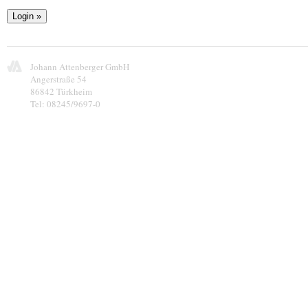
Johann Attenberger GmbH
Angerstraße 54
86842 Türkheim
Tel: 08245/9697-0