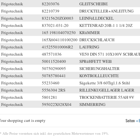
Frigotechnik
82203076
GLEITSCHEIBE
Frigotechnik
82210739
DRUCKTELLER+ANLEITUNG
Frigotechnik
83215620ZG0003
LEINFüLLDECKEL
Frigotechnik
837021-031-20
KETTENRAD 20B-1 1 1/4 20Z
Frigotechnik
165 198104070250
KRüMMER
Frigotechnik
165X604110100200
DRUCKSCHLAUCH
Frigotechnik
415255010006R2
LAUFRING
Frigotechnik
487571036
VE50 DIN 571 10X100V SCHRAU
Frigotechnik
50011520400
SPRüHFETT WEIß
Frigotechnik
50750290095
SICHERUNGSHALTER
Frigotechnik
50785780441
KONTROLLLEUCHTE
Frigotechnik
55233460
Sägekette 3/8 60Trgl.1.6 Stihl
Frigotechnik
5556304 2RS
RILLENKUGELLAGER LAGER
Frigotechnik
5801281
TROCKENBATTERIE 55AH 9V
Frigotechnik
595022X028X04
SIMMERRING
our shopping cart is empty
Seiten:
« 
* Alle Preise verstehen sich inkl. der gesetzlichen Mehrwertsteuer von 19%.