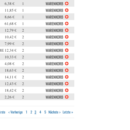
6,38 €
1
11,85 €
1
8,66 €
1
61,68 €
1
12,79 €
2
10,42 €
2
7,99 €
2
BE
12,34 €
2
10,33 €
2
4,08 €
2
18,63 €
2
14,11 €
2
12,43 €
2
18,42 €
2
2,26 €
2
Erste
< Vorherige
1
2
3
4
5
Nächste >
Letzte »