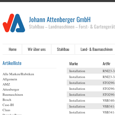
Johann Attenberger GmbH
Stahlbau – Landmaschinen – Forst- & Gartengerä
Home
Wir über uns
Stahlbau
Land- & Baumaschinen
Artikelliste
Marke
ArtNr
Installation
RNI23-
Alle Marken/Rubriken
Installation
RNI23-
Allgemein
Installation
STO290
AMZ
Installation
STO290
Attenberger
Baumaschinen
Installation
STO290
Bosch
Installation
VSB340
Case-IH
Installation
VSB341
Claas
Installation
VSB341