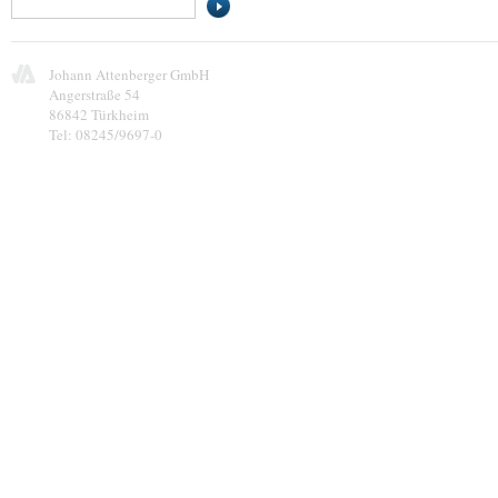
Mann
Mayer NU
MEK
Johann Attenberger GmbH
Neumaschinen
Angerstraße 54
Reifen
86842 Türkheim
Same
Tel: 08245/9697-0
Schaffelhuber
Schr. Jaeger
Schuster
Silikonform
SKF-Lager
Stahlgruber
Steyr
WAP-Reinigung
Westfalia