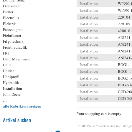
Daimler Benz
Installation
WIN90-
Deutz-Fahr
Installation
WIN90-
Eicher
Installation
229104
Electrolux
Elektrik
Installation
229105
Fahrzeugbau
Installation
420010
Fiehrtbauer
Installation
ANI241-
Frigotechnik
Installation
ANI241-
Fronthydraulik
Installation
ANI241-
FRT
Installation
ANI241
Gebr. Maschinen
Installation
BOG1-1
Hella
Holder
Installation
BOG1-1
Hohlprofil
Installation
BOG2-1
Hydraulik
Installation
BOG2-3
Installation
Installation
GUD-26
John Deere
Installation
GUD-3/
K H D
…
alle Rubriken anzeigen
Kärcher
Keilriemen
Your shopping cart is empty
Krone
Artikel suchen
Landmaschinen
* Alle Preise verstehen sich inkl. der 
Landsberg